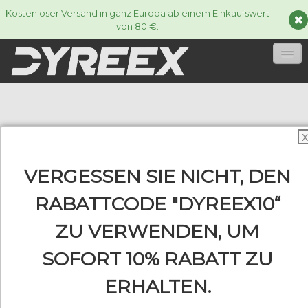
Kostenloser Versand in ganz Europa ab einem Einkaufswert
von 80 €.
HOME
TENNISSAITEN
▼
X
ACCESSORIES
▼
VERGESSEN SIE NICHT, DEN
INFORMATIONEN
RABATTCODE "DYREEX10“
▼
ZU VERWENDEN, UM
SOFORT 10% RABATT ZU
0
ERHALTEN.