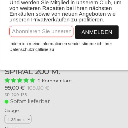
Und werden Sie Mitglied in unserem Club, um
Deutsch
von weiteren Rabatten bei Ihren nächsten
Einkäufen sowie von neuen Angeboten wie
unseren Privatverkäufen zu profitieren.
ANMELDEN
Indem ich meine Informationen sende, stimme ich Ihrer
Datenschutzrichtlinie zu
SPIRAL 200 M.
2 Kommentare
99,00 €
109,00 €
SP_200_135
Sofort lieferbar
Gauge