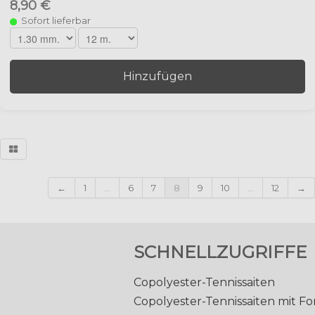
8,90 €
Sofort lieferbar
Hinzufügen
←
1
...
6
7
8
9
10
...
12
→
SCHNELLZUGRIFFE
Copolyester-Tennissaiten
Copolyester-Tennissaiten mit F