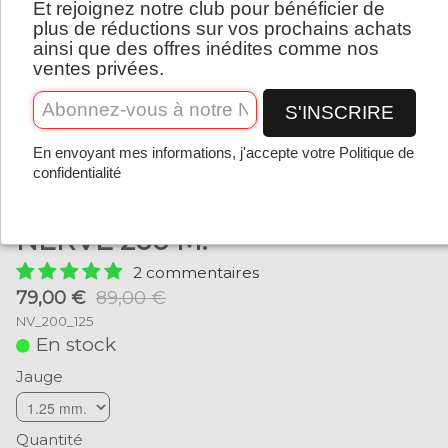
Et rejoignez notre club pour bénéficier de
Français
plus de réductions sur vos prochains achats
ainsi que des offres inédites comme nos
ventes privées.
S'INSCRIRE
En envoyant mes informations, j'accepte votre Politique de
confidentialité
NERVE 200 M.
2 commentaires
79,00 €
89,00 €
NV_200_125
En stock
Jauge
Quantité