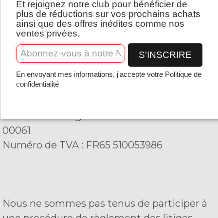
Et rejoignez notre club pour bénéficier de
Français
FRANCE
plus de réductions sur vos prochains achats
ainsi que des offres inédites comme nos
ventes privées.
Directeur général : N. Audier
S'INSCRIRE
E-mail : contact@dyreex.com
En envoyant mes informations, j'accepte votre Politique de
confidentialité
E-mail : line.sport.distribution@gmail.com
Numéro d'enregistrement : 510 053 986
00061
Numéro de TVA : FR65 510053986
Nous ne sommes pas tenus de participer à