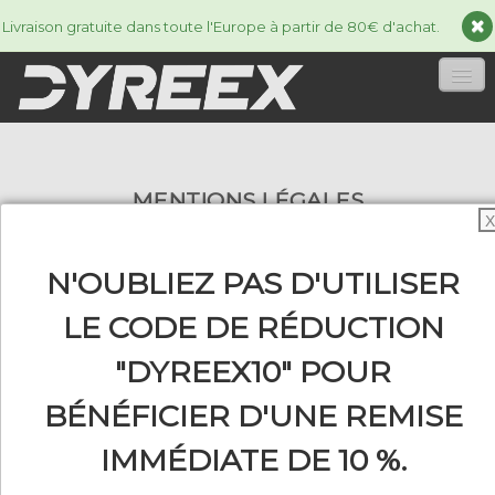
Livraison gratuite dans toute l'Europe à partir de 80€ d'achat.
ACCUEIL
MENTIONS LÉGALES
CORDAGES
▼
X
ACCESSORIES
▼
N'OUBLIEZ PAS D'UTILISER
INFORMATIONS
▼
LE CODE DE RÉDUCTION
La marque DYREEX est une marque
déposée distribuée par la société Line Sport
"DYREEX10" POUR
Distribution.
BÉNÉFICIER D'UNE REMISE
0
IMMÉDIATE DE 10 %.
9 impasse Mazarin
34110 Frontignan